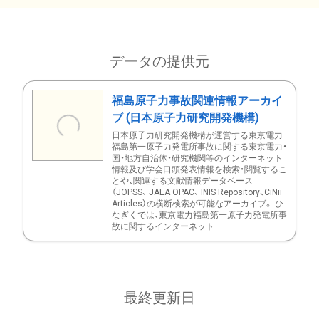
データの提供元
福島原子力事故関連情報アーカイ
ブ (日本原子力研究開発機構)
日本原子力研究開発機構が運営する東京電力
福島第一原子力発電所事故に関する東京電力・
国・地方自治体・研究機関等のインターネット
情報及び学会口頭発表情報を検索・閲覧するこ
とや、関連する文献情報データベース
（JOPSS、 JAEA OPAC、 INIS Repository、CiNii
Articles）の横断検索が可能なアーカイブ。 ひ
なぎくでは、東京電力福島第一原子力発電所事
故に関するインターネット...
最終更新日