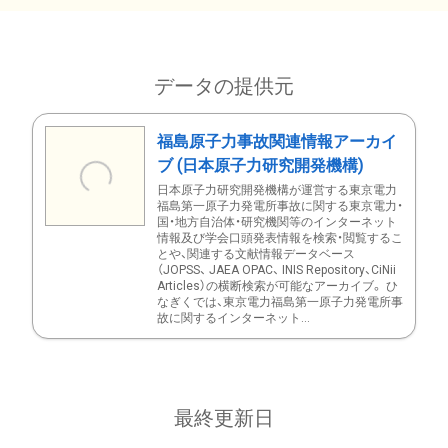
データの提供元
福島原子力事故関連情報アーカイ
ブ (日本原子力研究開発機構)
日本原子力研究開発機構が運営する東京電力
福島第一原子力発電所事故に関する東京電力・
国・地方自治体・研究機関等のインターネット
情報及び学会口頭発表情報を検索・閲覧するこ
とや、関連する文献情報データベース
（JOPSS、 JAEA OPAC、 INIS Repository、CiNii
Articles）の横断検索が可能なアーカイブ。 ひ
なぎくでは、東京電力福島第一原子力発電所事
故に関するインターネット...
最終更新日