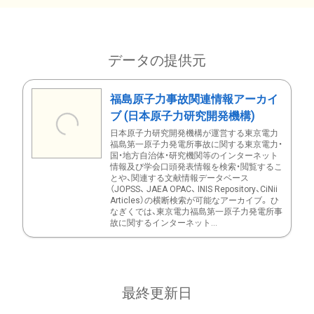
データの提供元
福島原子力事故関連情報アーカイ
ブ (日本原子力研究開発機構)
日本原子力研究開発機構が運営する東京電力
福島第一原子力発電所事故に関する東京電力・
国・地方自治体・研究機関等のインターネット
情報及び学会口頭発表情報を検索・閲覧するこ
とや、関連する文献情報データベース
（JOPSS、 JAEA OPAC、 INIS Repository、CiNii
Articles）の横断検索が可能なアーカイブ。 ひ
なぎくでは、東京電力福島第一原子力発電所事
故に関するインターネット...
最終更新日