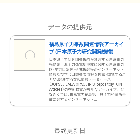
データの提供元
福島原子力事故関連情報アーカイ
ブ (日本原子力研究開発機構)
日本原子力研究開発機構が運営する東京電力
福島第一原子力発電所事故に関する東京電力・
国・地方自治体・研究機関等のインターネット
情報及び学会口頭発表情報を検索・閲覧するこ
とや、関連する文献情報データベース
（JOPSS、 JAEA OPAC、 INIS Repository、CiNii
Articles）の横断検索が可能なアーカイブ。 ひ
なぎくでは、東京電力福島第一原子力発電所事
故に関するインターネット...
最終更新日