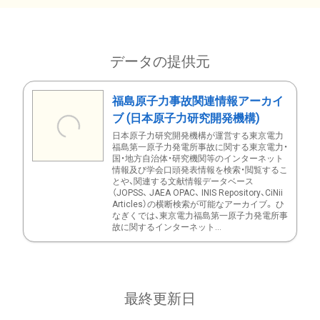
データの提供元
福島原子力事故関連情報アーカイ
ブ (日本原子力研究開発機構)
日本原子力研究開発機構が運営する東京電力
福島第一原子力発電所事故に関する東京電力・
国・地方自治体・研究機関等のインターネット
情報及び学会口頭発表情報を検索・閲覧するこ
とや、関連する文献情報データベース
（JOPSS、 JAEA OPAC、 INIS Repository、CiNii
Articles）の横断検索が可能なアーカイブ。 ひ
なぎくでは、東京電力福島第一原子力発電所事
故に関するインターネット...
最終更新日