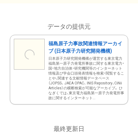
データの提供元
福島原子力事故関連情報アーカイ
ブ (日本原子力研究開発機構)
日本原子力研究開発機構が運営する東京電力
福島第一原子力発電所事故に関する東京電力・
国・地方自治体・研究機関等のインターネット
情報及び学会口頭発表情報を検索・閲覧するこ
とや、関連する文献情報データベース
（JOPSS、 JAEA OPAC、 INIS Repository、CiNii
Articles）の横断検索が可能なアーカイブ。 ひ
なぎくでは、東京電力福島第一原子力発電所事
故に関するインターネット...
最終更新日