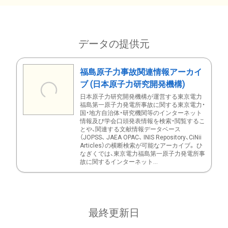
データの提供元
福島原子力事故関連情報アーカイ
ブ (日本原子力研究開発機構)
日本原子力研究開発機構が運営する東京電力
福島第一原子力発電所事故に関する東京電力・
国・地方自治体・研究機関等のインターネット
情報及び学会口頭発表情報を検索・閲覧するこ
とや、関連する文献情報データベース
（JOPSS、 JAEA OPAC、 INIS Repository、CiNii
Articles）の横断検索が可能なアーカイブ。 ひ
なぎくでは、東京電力福島第一原子力発電所事
故に関するインターネット...
最終更新日