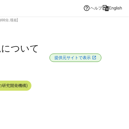
ヘルプ
English
0分; 現在]
況について
提供元サイトで表示
力研究開発機構)