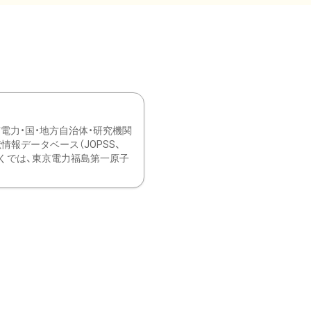
力・国・地方自治体・研究機関
報データベース（JOPSS、
ブ。 ひなぎくでは、東京電力福島第一原子