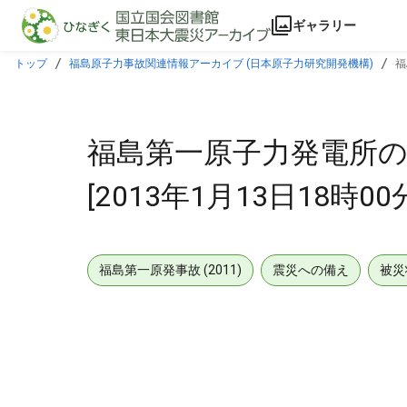
本文に飛ぶ
ギャラリー
トップ
福島原子力事故関連情報アーカイブ (日本原子力研究開発機構)
福
福島第一原子力発電所の
[2013年1月13日18時00分
福島第一原発事故 (2011)
震災への備え
被災