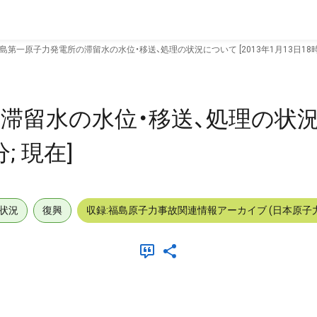
島第一原子力発電所の滞留水の水位・移送、処理の状況について [2013年1月13日18時0
滞留水の水位・移送、処理の状
; 現在]
状況
復興
収録:福島原子力事故関連情報アーカイブ (日本原子