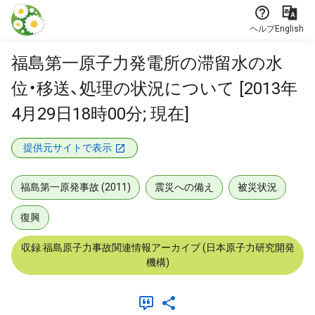
本文に飛ぶ
ヘルプ
English
福島第一原子力発電所の滞留水の水
位・移送、処理の状況について [2013年
4月29日18時00分; 現在]
提供元サイトで表示
福島第一原発事故 (2011)
震災への備え
被災状況
復興
収録:福島原子力事故関連情報アーカイブ (日本原子力研究開発
機構)