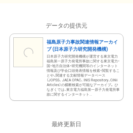
データの提供元
福島原子力事故関連情報アーカイ
ブ (日本原子力研究開発機構)
日本原子力研究開発機構が運営する東京電力
福島第一原子力発電所事故に関する東京電力・
国・地方自治体・研究機関等のインターネット
情報及び学会口頭発表情報を検索・閲覧するこ
とや、関連する文献情報データベース
（JOPSS、 JAEA OPAC、 INIS Repository、CiNii
Articles）の横断検索が可能なアーカイブ。 ひ
なぎくでは、東京電力福島第一原子力発電所事
故に関するインターネット...
最終更新日