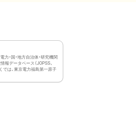
力・国・地方自治体・研究機関
報データベース（JOPSS、
ブ。 ひなぎくでは、東京電力福島第一原子