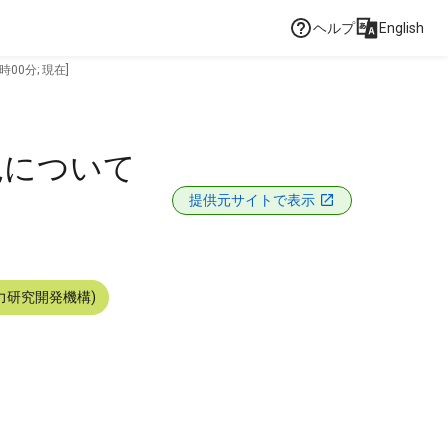
ヘルプ
English
00分; 現在]
況について
提供元サイトで表示
力研究開発機構)