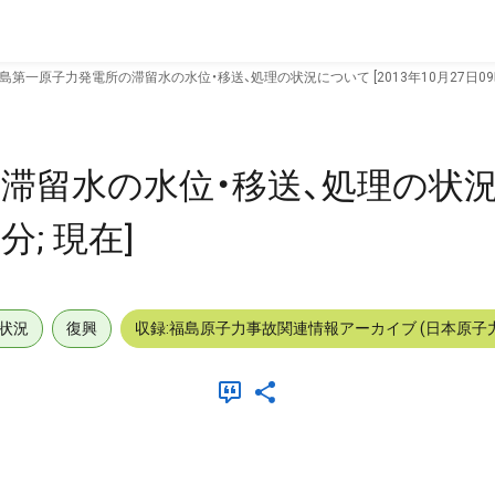
島第一原子力発電所の滞留水の水位・移送、処理の状況について [2013年10月27日09時
滞留水の水位・移送、処理の状
分; 現在]
状況
復興
収録:福島原子力事故関連情報アーカイブ (日本原子