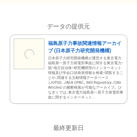
データの提供元
福島原子力事故関連情報アーカイ
ブ (日本原子力研究開発機構)
日本原子力研究開発機構が運営する東京電力
福島第一原子力発電所事故に関する東京電力・
国・地方自治体・研究機関等のインターネット
情報及び学会口頭発表情報を検索・閲覧するこ
とや、関連する文献情報データベース
（JOPSS、 JAEA OPAC、 INIS Repository、CiNii
Articles）の横断検索が可能なアーカイブ。 ひ
なぎくでは、東京電力福島第一原子力発電所事
故に関するインターネット...
最終更新日