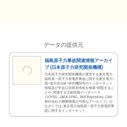
データの提供元
福島原子力事故関連情報アーカイ
ブ (日本原子力研究開発機構)
日本原子力研究開発機構が運営する東京電力
福島第一原子力発電所事故に関する東京電力・
国・地方自治体・研究機関等のインターネット
情報及び学会口頭発表情報を検索・閲覧するこ
とや、関連する文献情報データベース
（JOPSS、 JAEA OPAC、 INIS Repository、CiNii
Articles）の横断検索が可能なアーカイブ。 ひ
なぎくでは、東京電力福島第一原子力発電所事
故に関するインターネット...