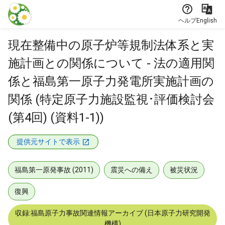
本文に飛ぶ
ヘルプ
English
現在整備中の原子炉等規制法体系と実
施計画との関係について - 法の適用関
係と福島第一原子力発電所実施計画の
関係 (特定原子力施設監視･評価検討会
(第4回) (資料1-1))
提供元サイトで表示
福島第一原発事故 (2011)
震災への備え
被災状況
復興
収録:福島原子力事故関連情報アーカイブ (日本原子力研究開発
機構)