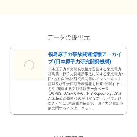
データの提供元
福島原子力事故関連情報アーカイ
ブ (日本原子力研究開発機構)
日本原子力研究開発機構が運営する東京電力
福島第一原子力発電所事故に関する東京電力・
国・地方自治体・研究機関等のインターネット
情報及び学会口頭発表情報を検索・閲覧するこ
とや、関連する文献情報データベース
（JOPSS、 JAEA OPAC、 INIS Repository、CiNii
Articles）の横断検索が可能なアーカイブ。 ひ
なぎくでは、東京電力福島第一原子力発電所事
故に関するインターネット...