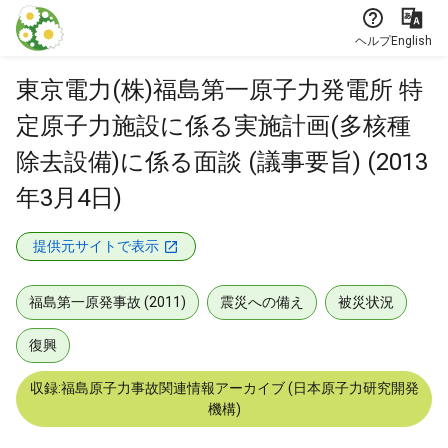
本文に飛ぶ
ヘルプ
English
東京電力(株)福島第一原子力発電所 特
定原子力施設に係る実施計画(多核種
除去設備)に係る面談 (議事要旨) (2013
年3月4日)
提供元サイトで表示
福島第一原発事故 (2011)
震災への備え
被災状況
復興
収録:福島原子力事故関連情報アーカイブ (日本原子力研究開発
機構)