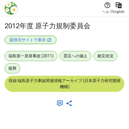
本文に飛ぶ
ヘルプ
English
2012年度 原子力規制委員会
提供元サイトで表示
福島第一原発事故 (2011)
震災への備え
被災状況
復興
収録:福島原子力事故関連情報アーカイブ (日本原子力研究開発
機構)