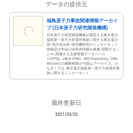
データの提供元
福島原子力事故関連情報アーカイ
ブ (日本原子力研究開発機構)
日本原子力研究開発機構が運営する東京電力
福島第一原子力発電所事故に関する東京電力・
国・地方自治体・研究機関等のインターネット
情報及び学会口頭発表情報を検索・閲覧するこ
とや、関連する文献情報データベース
（JOPSS、 JAEA OPAC、 INIS Repository、CiNii
Articles）の横断検索が可能なアーカイブ。 ひ
なぎくでは、東京電力福島第一原子力発電所事
故に関するインターネット...
最終更新日
2021/03/22