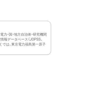
力・国・地方自治体・研究機関
報データベース（JOPSS、
ブ。 ひなぎくでは、東京電力福島第一原子