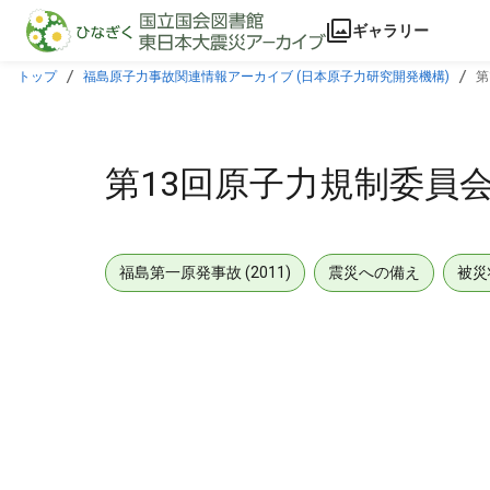
本文に飛ぶ
ギャラリー
トップ
福島原子力事故関連情報アーカイブ (日本原子力研究開発機構)
第
第13回原子力規制委員会 (
福島第一原発事故 (2011)
震災への備え
被災
メタデータ