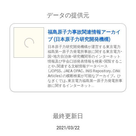
データの提供元
福島原子力事故関連情報アーカイ
ブ (日本原子力研究開発機構)
日本原子力研究開発機構が運営する東京電力
福島第一原子力発電所事故に関する東京電力・
国・地方自治体・研究機関等のインターネット
情報及び学会口頭発表情報を検索・閲覧するこ
とや、関連する文献情報データベース
（JOPSS、 JAEA OPAC、 INIS Repository、CiNii
Articles）の横断検索が可能なアーカイブ。 ひ
なぎくでは、東京電力福島第一原子力発電所事
故に関するインターネット...
最終更新日
2021/03/22