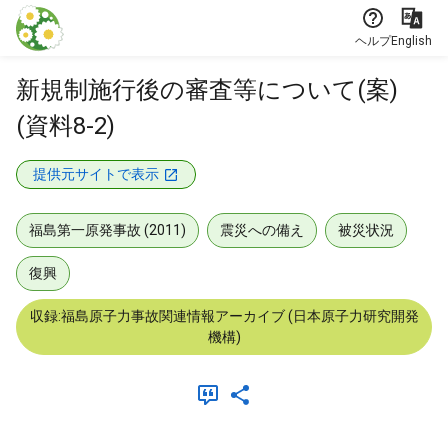
本文に飛ぶ
ヘルプ
English
新規制施行後の審査等について(案)
(資料8-2)
提供元サイトで表示
福島第一原発事故 (2011)
震災への備え
被災状況
復興
収録:福島原子力事故関連情報アーカイブ (日本原子力研究開発
機構)