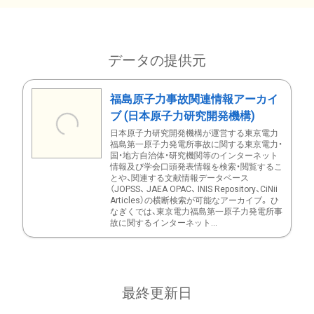
データの提供元
福島原子力事故関連情報アーカイ
ブ (日本原子力研究開発機構)
日本原子力研究開発機構が運営する東京電力
福島第一原子力発電所事故に関する東京電力・
国・地方自治体・研究機関等のインターネット
情報及び学会口頭発表情報を検索・閲覧するこ
とや、関連する文献情報データベース
（JOPSS、 JAEA OPAC、 INIS Repository、CiNii
Articles）の横断検索が可能なアーカイブ。 ひ
なぎくでは、東京電力福島第一原子力発電所事
故に関するインターネット...
最終更新日