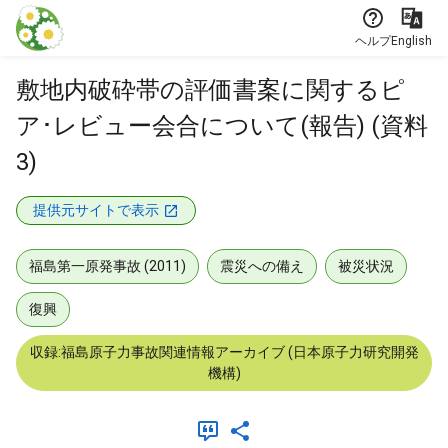
本文に飛ぶ
ヘルプ
English
敷地内破砕帯の評価書案に関するピ
ア･レビュー会合について(報告) (資料
3)
提供元サイトで表示
福島第一原発事故 (2011)
震災への備え
被災状況
復興
収録:福島原子力事故関連情報アーカイブ (日本原子力研究開発
機構)