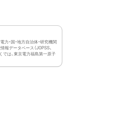
力・国・地方自治体・研究機関
報データベース（JOPSS、
ブ。 ひなぎくでは、東京電力福島第一原子