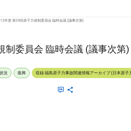
012年度 第29回原子力規制委員会 臨時会議 (議事次第)
力規制委員会 臨時会議 (議事次第)
状況
復興
収録:福島原子力事故関連情報アーカイブ (日本原子