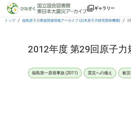
本文に飛ぶ
ギャラリー
トップ
福島原子力事故関連情報アーカイブ (日本原子力研究開発機構)
2
2012年度 第29回原子
福島第一原発事故 (2011)
震災への備え
被災
メタデータ