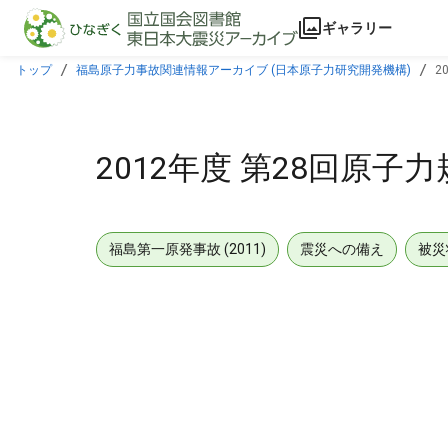
本文に飛ぶ
ギャラリー
トップ
福島原子力事故関連情報アーカイブ (日本原子力研究開発機構)
2
2012年度 第28回原子
福島第一原発事故 (2011)
震災への備え
被災
メタデータ