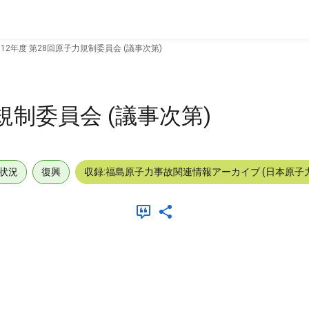
012年度 第28回原子力規制委員会 (議事次第)
力規制委員会 (議事次第)
状況
復興
収録:福島原子力事故関連情報アーカイブ (日本原子