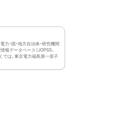
力・国・地方自治体・研究機関
報データベース（JOPSS、
ブ。 ひなぎくでは、東京電力福島第一原子