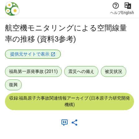
本文に飛ぶ
ヘルプ
English
航空機モニタリングによる空間線量
率の推移 (資料3参考)
提供元サイトで表示
福島第一原発事故 (2011)
震災への備え
被災状況
復興
収録:福島原子力事故関連情報アーカイブ (日本原子力研究開発
機構)