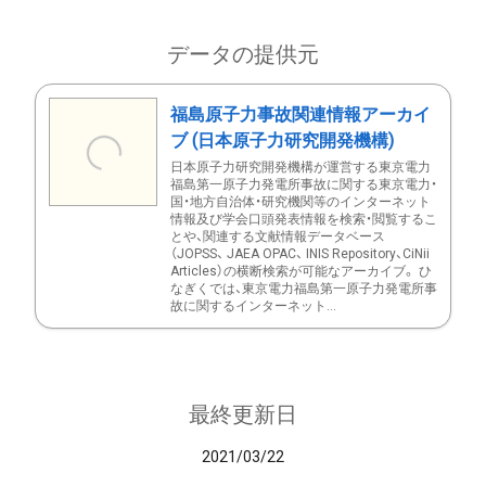
データの提供元
福島原子力事故関連情報アーカイ
ブ (日本原子力研究開発機構)
日本原子力研究開発機構が運営する東京電力
福島第一原子力発電所事故に関する東京電力・
国・地方自治体・研究機関等のインターネット
情報及び学会口頭発表情報を検索・閲覧するこ
とや、関連する文献情報データベース
（JOPSS、 JAEA OPAC、 INIS Repository、CiNii
Articles）の横断検索が可能なアーカイブ。 ひ
なぎくでは、東京電力福島第一原子力発電所事
故に関するインターネット...
最終更新日
2021/03/22