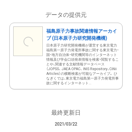
データの提供元
福島原子力事故関連情報アーカイ
ブ (日本原子力研究開発機構)
日本原子力研究開発機構が運営する東京電力
福島第一原子力発電所事故に関する東京電力・
国・地方自治体・研究機関等のインターネット
情報及び学会口頭発表情報を検索・閲覧するこ
とや、関連する文献情報データベース
（JOPSS、 JAEA OPAC、 INIS Repository、CiNii
Articles）の横断検索が可能なアーカイブ。 ひ
なぎくでは、東京電力福島第一原子力発電所事
故に関するインターネット...
最終更新日
2021/03/22