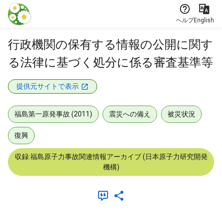
本文に飛ぶ
ヘルプ
English
行政機関の保有する情報の公開に関す
る法律に基づく処分に係る審査基準等
提供元サイトで表示
福島第一原発事故 (2011)
震災への備え
被災状況
復興
収録:福島原子力事故関連情報アーカイブ (日本原子力研究開発
機構)