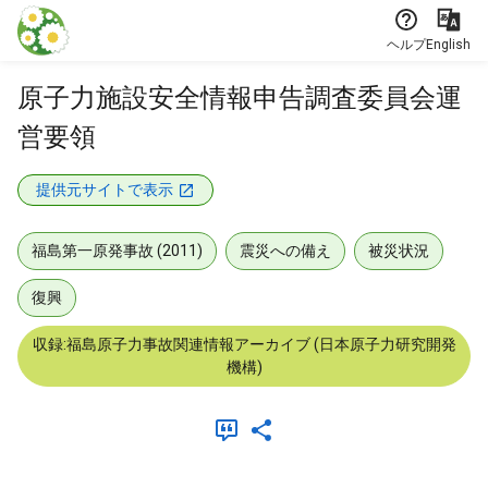
本文に飛ぶ
ヘルプ
English
原子力施設安全情報申告調査委員会運
営要領
提供元サイトで表示
福島第一原発事故 (2011)
震災への備え
被災状況
復興
収録:福島原子力事故関連情報アーカイブ (日本原子力研究開発
機構)