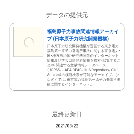
データの提供元
福島原子力事故関連情報アーカイ
ブ (日本原子力研究開発機構)
日本原子力研究開発機構が運営する東京電力
福島第一原子力発電所事故に関する東京電力・
国・地方自治体・研究機関等のインターネット
情報及び学会口頭発表情報を検索・閲覧するこ
とや、関連する文献情報データベース
（JOPSS、 JAEA OPAC、 INIS Repository、CiNii
Articles）の横断検索が可能なアーカイブ。 ひ
なぎくでは、東京電力福島第一原子力発電所事
故に関するインターネット...
最終更新日
2021/03/22