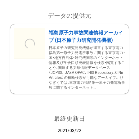
データの提供元
福島原子力事故関連情報アーカイ
ブ (日本原子力研究開発機構)
日本原子力研究開発機構が運営する東京電力
福島第一原子力発電所事故に関する東京電力・
国・地方自治体・研究機関等のインターネット
情報及び学会口頭発表情報を検索・閲覧するこ
とや、関連する文献情報データベース
（JOPSS、 JAEA OPAC、 INIS Repository、CiNii
Articles）の横断検索が可能なアーカイブ。 ひ
なぎくでは、東京電力福島第一原子力発電所事
故に関するインターネット...
最終更新日
2021/03/22