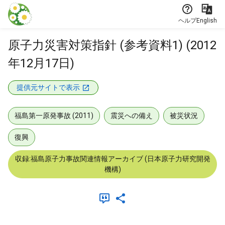
本文に飛ぶ
ヘルプ
English
原子力災害対策指針 (参考資料1) (2012
年12月17日)
提供元サイトで表示
福島第一原発事故 (2011)
震災への備え
被災状況
復興
収録:福島原子力事故関連情報アーカイブ (日本原子力研究開発
機構)