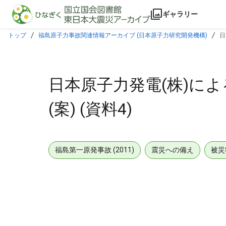
本文に飛ぶ
ギャラリー
トップ
福島原子力事故関連情報アーカイブ (日本原子力研究開発機構)
日
日本原子力発電(株)に
(案) (資料4)
福島第一原発事故 (2011)
震災への備え
被災