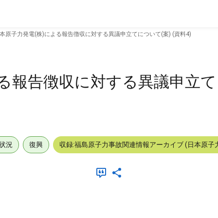
本原子力発電(株)による報告徴収に対する異議申立てについて(案) (資料4)
よる報告徴収に対する異議申立
状況
復興
収録:福島原子力事故関連情報アーカイブ (日本原子