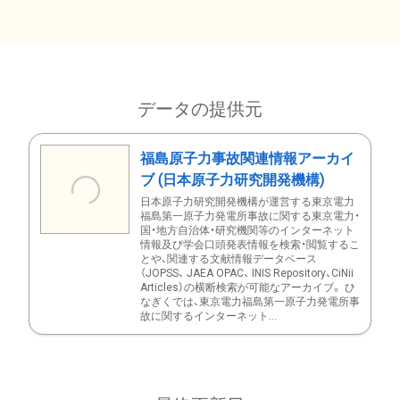
データの提供元
福島原子力事故関連情報アーカイ
ブ (日本原子力研究開発機構)
日本原子力研究開発機構が運営する東京電力
福島第一原子力発電所事故に関する東京電力・
国・地方自治体・研究機関等のインターネット
情報及び学会口頭発表情報を検索・閲覧するこ
とや、関連する文献情報データベース
（JOPSS、 JAEA OPAC、 INIS Repository、CiNii
Articles）の横断検索が可能なアーカイブ。 ひ
なぎくでは、東京電力福島第一原子力発電所事
故に関するインターネット...