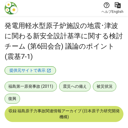
本文に飛ぶ
ヘルプ
English
発電用軽水型原子炉施設の地震･津波
に関わる新安全設計基準に関する検討
チーム (第6回会合) 議論のポイント
(震基7-1)
提供元サイトで表示
福島第一原発事故 (2011)
震災への備え
被災状況
復興
収録:福島原子力事故関連情報アーカイブ (日本原子力研究開発
機構)