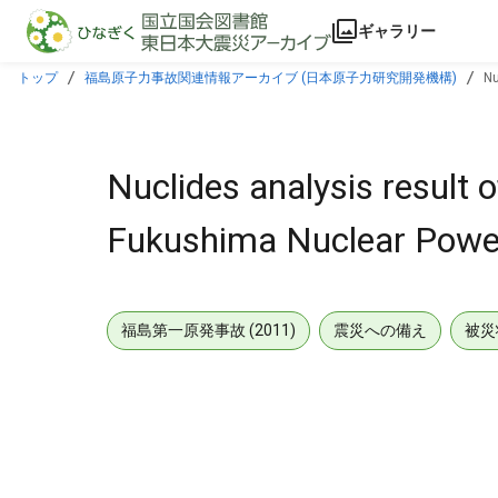
本文に飛ぶ
ギャラリー
トップ
福島原子力事故関連情報アーカイブ (日本原子力研究開発機構)
Nu
Nuclides analysis result o
Fukushima Nuclear Power
福島第一原発事故 (2011)
震災への備え
被災