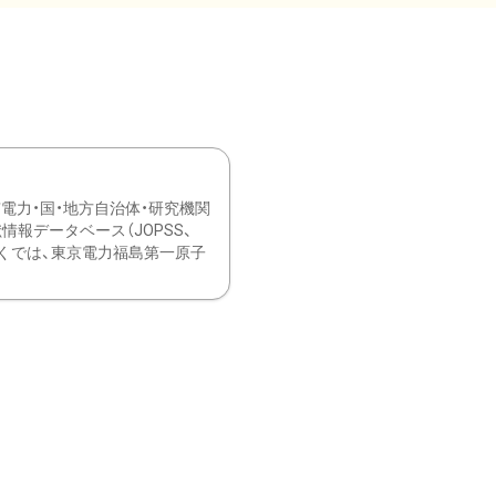
力・国・地方自治体・研究機関
報データベース（JOPSS、
ブ。 ひなぎくでは、東京電力福島第一原子