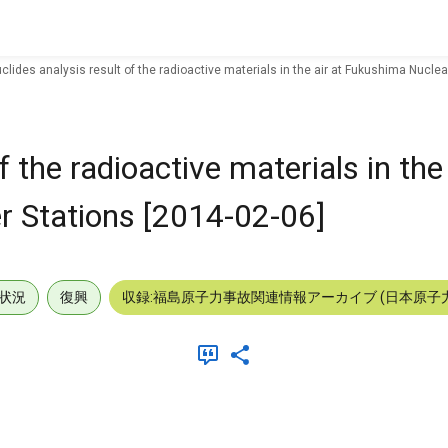
clides analysis result of the radioactive materials in the air at Fukushima Nucle
f the radioactive materials in the 
 Stations [2014-02-06]
状況
復興
収録:福島原子力事故関連情報アーカイブ (日本原子