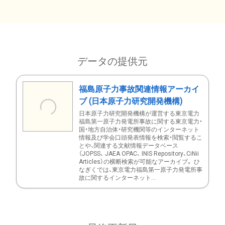
データの提供元
福島原子力事故関連情報アーカイ
ブ (日本原子力研究開発機構)
日本原子力研究開発機構が運営する東京電力
福島第一原子力発電所事故に関する東京電力・
国・地方自治体・研究機関等のインターネット
情報及び学会口頭発表情報を検索・閲覧するこ
とや、関連する文献情報データベース
（JOPSS、 JAEA OPAC、 INIS Repository、CiNii
Articles）の横断検索が可能なアーカイブ。 ひ
なぎくでは、東京電力福島第一原子力発電所事
故に関するインターネット...