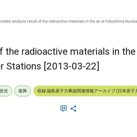
clides analysis result of the radioactive materials in the air at Fukushima Nucle
f the radioactive materials in the 
 Stations [2013-03-22]
状況
復興
収録:福島原子力事故関連情報アーカイブ (日本原子