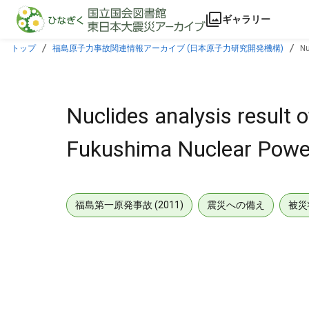
本文に飛ぶ
ギャラリー
トップ
福島原子力事故関連情報アーカイブ (日本原子力研究開発機構)
Nu
Nuclides analysis result o
Fukushima Nuclear Power
福島第一原発事故 (2011)
震災への備え
被災