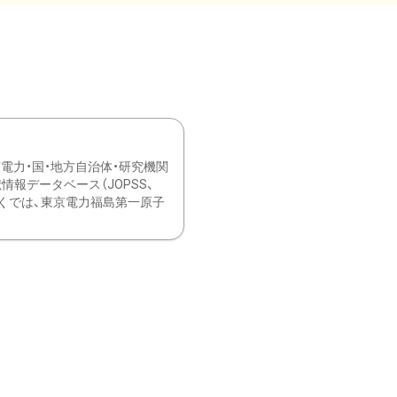
力・国・地方自治体・研究機関
報データベース（JOPSS、
ブ。 ひなぎくでは、東京電力福島第一原子