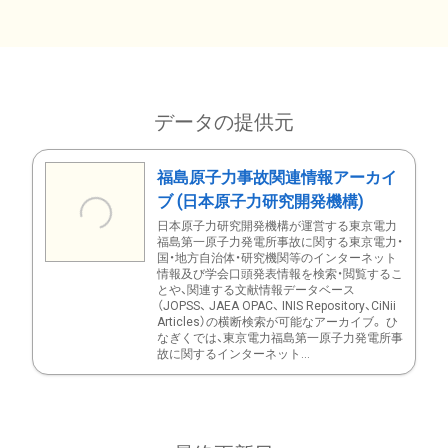
データの提供元
福島原子力事故関連情報アーカイ
ブ (日本原子力研究開発機構)
日本原子力研究開発機構が運営する東京電力
福島第一原子力発電所事故に関する東京電力・
国・地方自治体・研究機関等のインターネット
情報及び学会口頭発表情報を検索・閲覧するこ
とや、関連する文献情報データベース
（JOPSS、 JAEA OPAC、 INIS Repository、CiNii
Articles）の横断検索が可能なアーカイブ。 ひ
なぎくでは、東京電力福島第一原子力発電所事
故に関するインターネット...