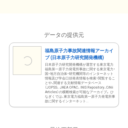
データの提供元
福島原子力事故関連情報アーカイ
ブ (日本原子力研究開発機構)
日本原子力研究開発機構が運営する東京電力
福島第一原子力発電所事故に関する東京電力・
国・地方自治体・研究機関等のインターネット
情報及び学会口頭発表情報を検索・閲覧するこ
とや、関連する文献情報データベース
（JOPSS、 JAEA OPAC、 INIS Repository、CiNii
Articles）の横断検索が可能なアーカイブ。 ひ
なぎくでは、東京電力福島第一原子力発電所事
故に関するインターネット...