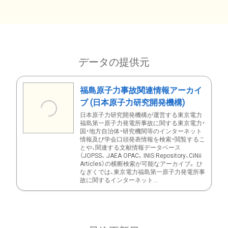
データの提供元
福島原子力事故関連情報アーカイ
ブ (日本原子力研究開発機構)
日本原子力研究開発機構が運営する東京電力
福島第一原子力発電所事故に関する東京電力・
国・地方自治体・研究機関等のインターネット
情報及び学会口頭発表情報を検索・閲覧するこ
とや、関連する文献情報データベース
（JOPSS、 JAEA OPAC、 INIS Repository、CiNii
Articles）の横断検索が可能なアーカイブ。 ひ
なぎくでは、東京電力福島第一原子力発電所事
故に関するインターネット...