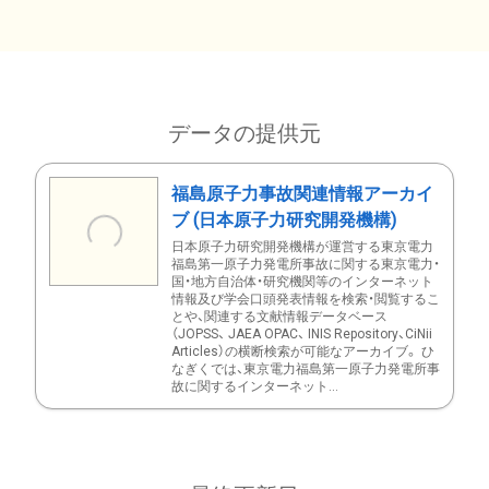
データの提供元
福島原子力事故関連情報アーカイ
ブ (日本原子力研究開発機構)
日本原子力研究開発機構が運営する東京電力
福島第一原子力発電所事故に関する東京電力・
国・地方自治体・研究機関等のインターネット
情報及び学会口頭発表情報を検索・閲覧するこ
とや、関連する文献情報データベース
（JOPSS、 JAEA OPAC、 INIS Repository、CiNii
Articles）の横断検索が可能なアーカイブ。 ひ
なぎくでは、東京電力福島第一原子力発電所事
故に関するインターネット...