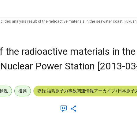
clides analysis result of the radioactive materials in the seawater coast, Fukus
f the radioactive materials in th
 Nuclear Power Station [2013-03
状況
復興
収録:福島原子力事故関連情報アーカイブ (日本原子