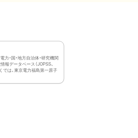
力・国・地方自治体・研究機関
報データベース（JOPSS、
ブ。 ひなぎくでは、東京電力福島第一原子