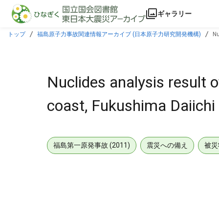
本文に飛ぶ
ギャラリー
トップ
福島原子力事故関連情報アーカイブ (日本原子力研究開発機構)
Nu
Nuclides analysis result o
coast, Fukushima Daiichi
福島第一原発事故 (2011)
震災への備え
被災