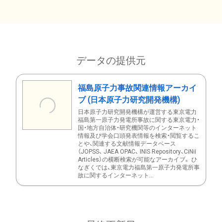
データの提供元
福島原子力事故関連情報アーカイ
ブ (日本原子力研究開発機構)
日本原子力研究開発機構が運営する東京電力
福島第一原子力発電所事故に関する東京電力・
国・地方自治体・研究機関等のインターネット
情報及び学会口頭発表情報を検索・閲覧するこ
とや、関連する文献情報データベース
（JOPSS、 JAEA OPAC、 INIS Repository、CiNii
Articles）の横断検索が可能なアーカイブ。 ひ
なぎくでは、東京電力福島第一原子力発電所事
故に関するインターネット...