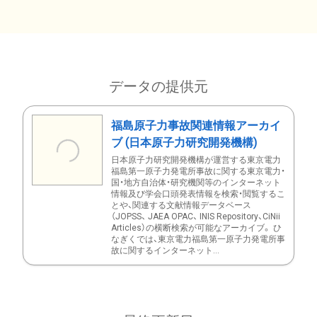
データの提供元
福島原子力事故関連情報アーカイ
ブ (日本原子力研究開発機構)
日本原子力研究開発機構が運営する東京電力
福島第一原子力発電所事故に関する東京電力・
国・地方自治体・研究機関等のインターネット
情報及び学会口頭発表情報を検索・閲覧するこ
とや、関連する文献情報データベース
（JOPSS、 JAEA OPAC、 INIS Repository、CiNii
Articles）の横断検索が可能なアーカイブ。 ひ
なぎくでは、東京電力福島第一原子力発電所事
故に関するインターネット...