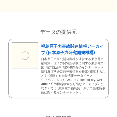
データの提供元
福島原子力事故関連情報アーカイ
ブ (日本原子力研究開発機構)
日本原子力研究開発機構が運営する東京電力
福島第一原子力発電所事故に関する東京電力・
国・地方自治体・研究機関等のインターネット
情報及び学会口頭発表情報を検索・閲覧するこ
とや、関連する文献情報データベース
（JOPSS、 JAEA OPAC、 INIS Repository、CiNii
Articles）の横断検索が可能なアーカイブ。 ひ
なぎくでは、東京電力福島第一原子力発電所事
故に関するインターネット...