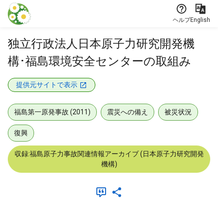
本文に飛ぶ
ヘルプ
English
独立行政法人日本原子力研究開発機
構･福島環境安全センターの取組み
提供元サイトで表示
福島第一原発事故 (2011)
震災への備え
被災状況
復興
収録:福島原子力事故関連情報アーカイブ (日本原子力研究開発
機構)