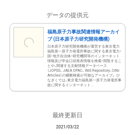
データの提供元
福島原子力事故関連情報アーカイ
ブ (日本原子力研究開発機構)
日本原子力研究開発機構が運営する東京電力
福島第一原子力発電所事故に関する東京電力・
国・地方自治体・研究機関等のインターネット
情報及び学会口頭発表情報を検索・閲覧するこ
とや、関連する文献情報データベース
（JOPSS、 JAEA OPAC、 INIS Repository、CiNii
Articles）の横断検索が可能なアーカイブ。 ひ
なぎくでは、東京電力福島第一原子力発電所事
故に関するインターネット...
最終更新日
2021/03/22