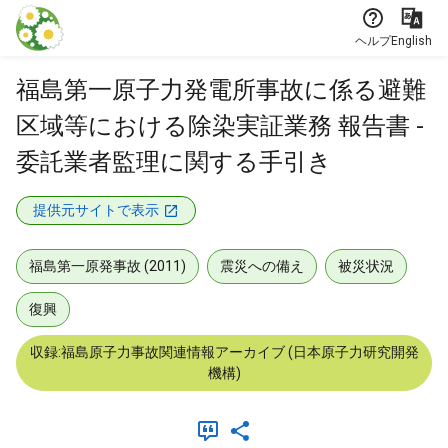
本文に飛ぶ
ヘルプ
English
福島第一原子力発電所事故に係る避難
区域等における除染実証業務 報告書 -
委託業者監理に関する手引き
提供元サイトで表示
福島第一原発事故 (2011)
震災への備え
被災状況
復興
収録:福島原子力事故関連情報アーカイブ (日本原子力研究開発
機構)