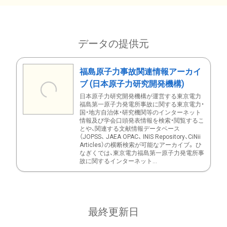
データの提供元
福島原子力事故関連情報アーカイ
ブ (日本原子力研究開発機構)
日本原子力研究開発機構が運営する東京電力
福島第一原子力発電所事故に関する東京電力・
国・地方自治体・研究機関等のインターネット
情報及び学会口頭発表情報を検索・閲覧するこ
とや、関連する文献情報データベース
（JOPSS、 JAEA OPAC、 INIS Repository、CiNii
Articles）の横断検索が可能なアーカイブ。 ひ
なぎくでは、東京電力福島第一原子力発電所事
故に関するインターネット...
最終更新日