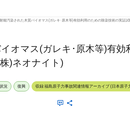
射能汚染された木質バイオマス(ガレキ･原木等)有効利用のための除染技術の実証試験 
イオマス(ガレキ･原木等)有効
(株)ネオナイト)
状況
復興
収録:福島原子力事故関連情報アーカイブ (日本原子