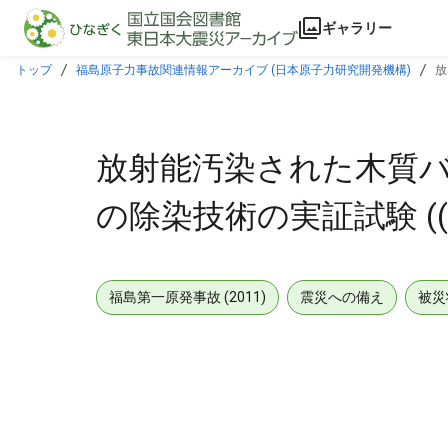
本文に飛ぶ
ギャラリー
トップ
福島原子力事故関連情報アーカイブ (日本原子力研究開発機構)
放
放射能汚染された木質バ
の除染技術の実証試験 (
福島第一原発事故 (2011)
震災への備え
被災