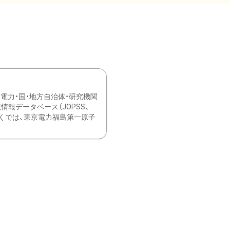
力・国・地方自治体・研究機関
報データベース（JOPSS、
ブ。 ひなぎくでは、東京電力福島第一原子