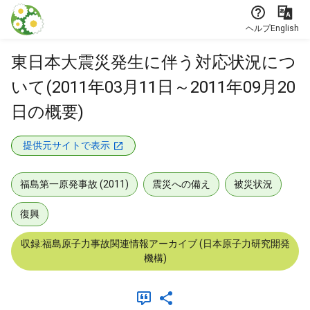
本文に飛ぶ
ヘルプ
English
東日本大震災発生に伴う対応状況につ
いて(2011年03月11日～2011年09月20
日の概要)
提供元サイトで表示
福島第一原発事故 (2011)
震災への備え
被災状況
復興
収録:福島原子力事故関連情報アーカイブ (日本原子力研究開発
機構)