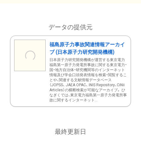
データの提供元
福島原子力事故関連情報アーカイ
ブ (日本原子力研究開発機構)
日本原子力研究開発機構が運営する東京電力
福島第一原子力発電所事故に関する東京電力・
国・地方自治体・研究機関等のインターネット
情報及び学会口頭発表情報を検索・閲覧するこ
とや、関連する文献情報データベース
（JOPSS、 JAEA OPAC、 INIS Repository、CiNii
Articles）の横断検索が可能なアーカイブ。 ひ
なぎくでは、東京電力福島第一原子力発電所事
故に関するインターネット...
最終更新日