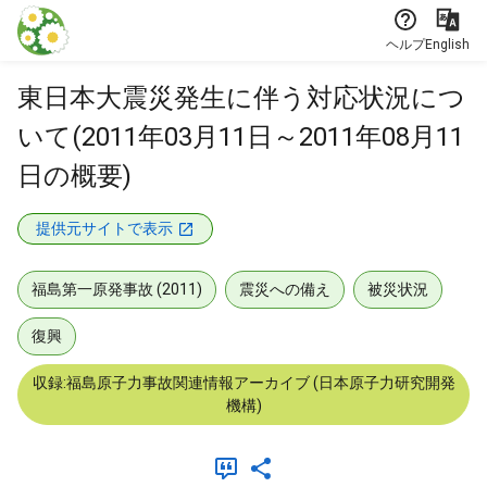
本文に飛ぶ
ヘルプ
English
東日本大震災発生に伴う対応状況につ
いて(2011年03月11日～2011年08月11
日の概要)
提供元サイトで表示
福島第一原発事故 (2011)
震災への備え
被災状況
復興
収録:福島原子力事故関連情報アーカイブ (日本原子力研究開発
機構)