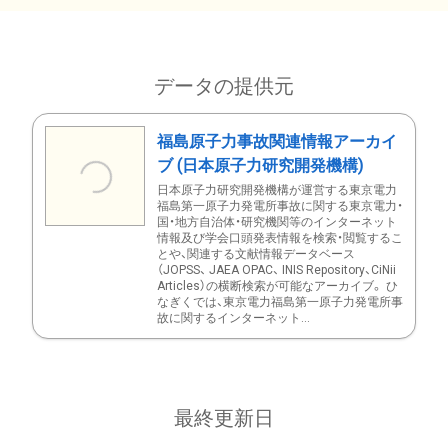
データの提供元
福島原子力事故関連情報アーカイ
ブ (日本原子力研究開発機構)
日本原子力研究開発機構が運営する東京電力
福島第一原子力発電所事故に関する東京電力・
国・地方自治体・研究機関等のインターネット
情報及び学会口頭発表情報を検索・閲覧するこ
とや、関連する文献情報データベース
（JOPSS、 JAEA OPAC、 INIS Repository、CiNii
Articles）の横断検索が可能なアーカイブ。 ひ
なぎくでは、東京電力福島第一原子力発電所事
故に関するインターネット...
最終更新日