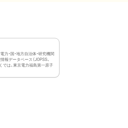
力・国・地方自治体・研究機関
報データベース（JOPSS、
ブ。 ひなぎくでは、東京電力福島第一原子