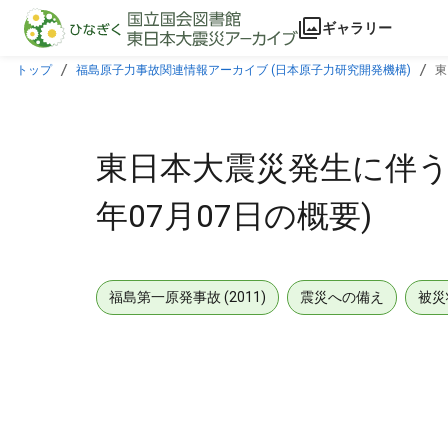
本文に飛ぶ
ギャラリー
トップ
福島原子力事故関連情報アーカイブ (日本原子力研究開発機構)
東
東日本大震災発生に伴う対応
年07月07日の概要)
福島第一原発事故 (2011)
震災への備え
被災