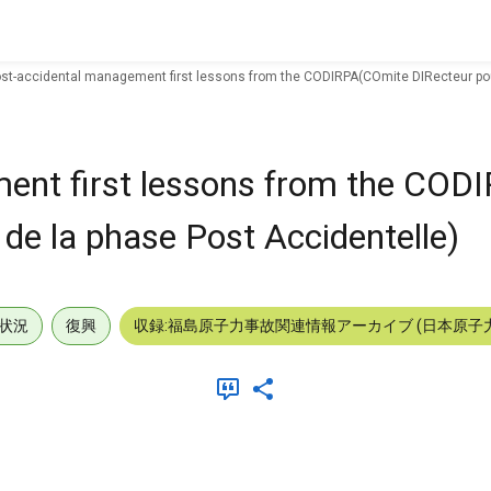
st-accidental management first lessons from the CODIRPA(COmite DIRecteur pour
ent first lessons from the CO
 de la phase Post Accidentelle)
状況
復興
収録:福島原子力事故関連情報アーカイブ (日本原子