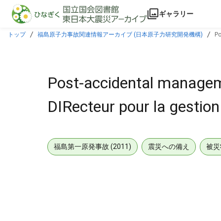
本文に飛ぶ
ギャラリー
トップ
福島原子力事故関連情報アーカイブ (日本原子力研究開発機構)
Po
Post-accidental managem
DIRecteur pour la gestion
福島第一原発事故 (2011)
震災への備え
被災