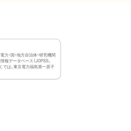
力・国・地方自治体・研究機関
報データベース（JOPSS、
ブ。 ひなぎくでは、東京電力福島第一原子