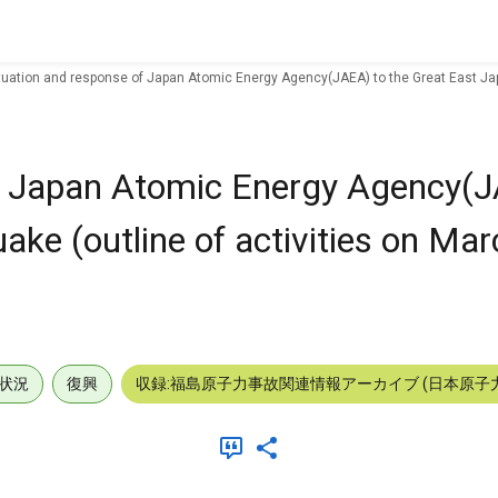
tuation and response of Japan Atomic Energy Agency(JAEA) to the Great East Japa
of Japan Atomic Energy Agency(J
ke (outline of activities on Mar
状況
復興
収録:福島原子力事故関連情報アーカイブ (日本原子