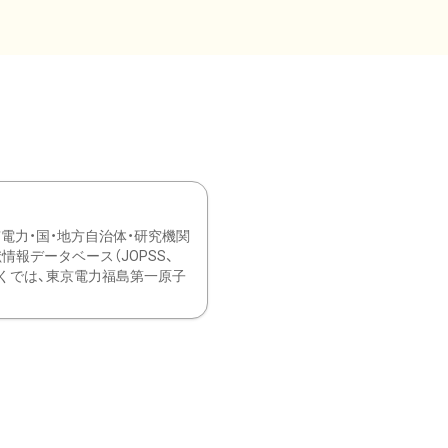
力・国・地方自治体・研究機関
報データベース（JOPSS、
ブ。 ひなぎくでは、東京電力福島第一原子