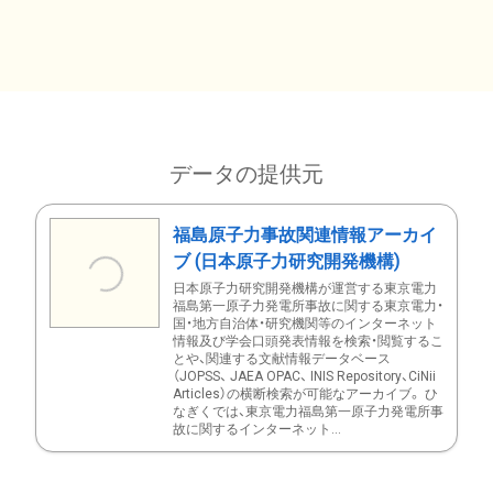
データの提供元
福島原子力事故関連情報アーカイ
ブ (日本原子力研究開発機構)
日本原子力研究開発機構が運営する東京電力
福島第一原子力発電所事故に関する東京電力・
国・地方自治体・研究機関等のインターネット
情報及び学会口頭発表情報を検索・閲覧するこ
とや、関連する文献情報データベース
（JOPSS、 JAEA OPAC、 INIS Repository、CiNii
Articles）の横断検索が可能なアーカイブ。 ひ
なぎくでは、東京電力福島第一原子力発電所事
故に関するインターネット...