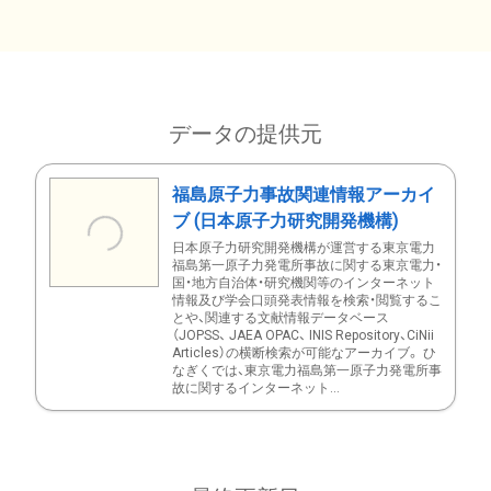
データの提供元
福島原子力事故関連情報アーカイ
ブ (日本原子力研究開発機構)
日本原子力研究開発機構が運営する東京電力
福島第一原子力発電所事故に関する東京電力・
国・地方自治体・研究機関等のインターネット
情報及び学会口頭発表情報を検索・閲覧するこ
とや、関連する文献情報データベース
（JOPSS、 JAEA OPAC、 INIS Repository、CiNii
Articles）の横断検索が可能なアーカイブ。 ひ
なぎくでは、東京電力福島第一原子力発電所事
故に関するインターネット...