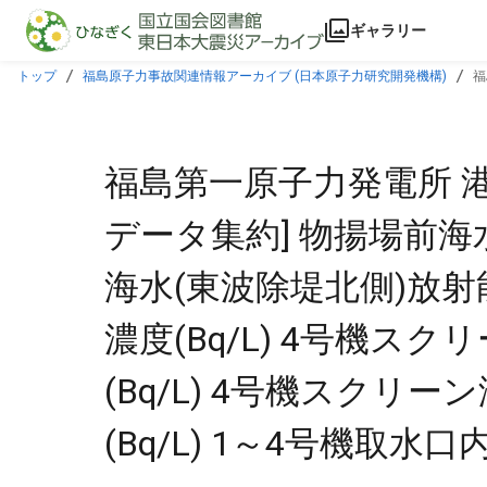
本文に飛ぶ
ギャラリー
トップ
福島原子力事故関連情報アーカイブ (日本原子力研究開発機構)
福
(Bq/L) 3号機スクリーン海水放射能濃度(Bq/L) 4号機スクリーン海水(シルトフ
福島第一原子力発電所 港湾
データ集約] 物揚場前海水
海水(東波除堤北側)放射能
濃度(Bq/L) 4号機
(Bq/L) 4号機スクリ
(Bq/L) 1～4号機取水