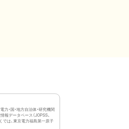
力・国・地方自治体・研究機関
報データベース（JOPSS、
ブ。 ひなぎくでは、東京電力福島第一原子