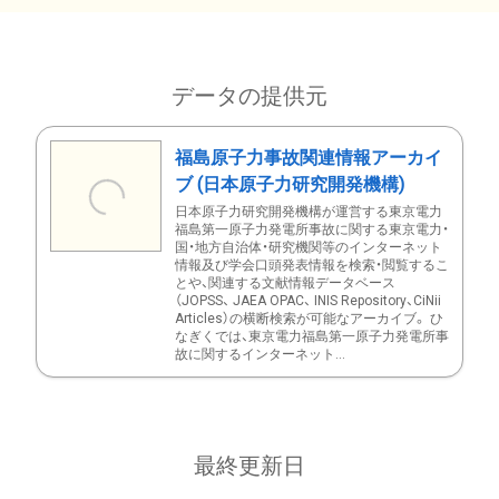
データの提供元
福島原子力事故関連情報アーカイ
ブ (日本原子力研究開発機構)
日本原子力研究開発機構が運営する東京電力
福島第一原子力発電所事故に関する東京電力・
国・地方自治体・研究機関等のインターネット
情報及び学会口頭発表情報を検索・閲覧するこ
とや、関連する文献情報データベース
（JOPSS、 JAEA OPAC、 INIS Repository、CiNii
Articles）の横断検索が可能なアーカイブ。 ひ
なぎくでは、東京電力福島第一原子力発電所事
故に関するインターネット...
最終更新日