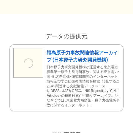
データの提供元
福島原子力事故関連情報アーカイ
ブ (日本原子力研究開発機構)
日本原子力研究開発機構が運営する東京電力
福島第一原子力発電所事故に関する東京電力・
国・地方自治体・研究機関等のインターネット
情報及び学会口頭発表情報を検索・閲覧するこ
とや、関連する文献情報データベース
（JOPSS、 JAEA OPAC、 INIS Repository、CiNii
Articles）の横断検索が可能なアーカイブ。 ひ
なぎくでは、東京電力福島第一原子力発電所事
故に関するインターネット...