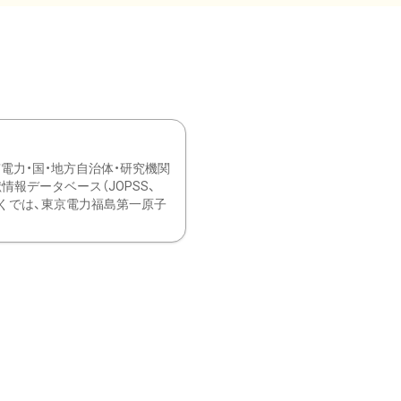
力・国・地方自治体・研究機関
報データベース（JOPSS、
ブ。 ひなぎくでは、東京電力福島第一原子