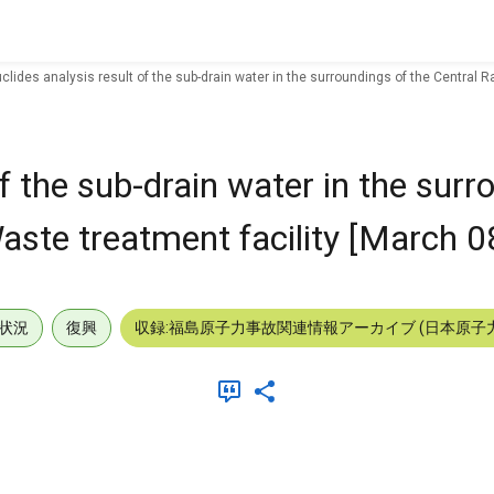
clides analysis result of the sub-drain water in the surroundings of the Central 
f the sub-drain water in the surr
aste treatment facility [March 0
状況
復興
収録:福島原子力事故関連情報アーカイブ (日本原子